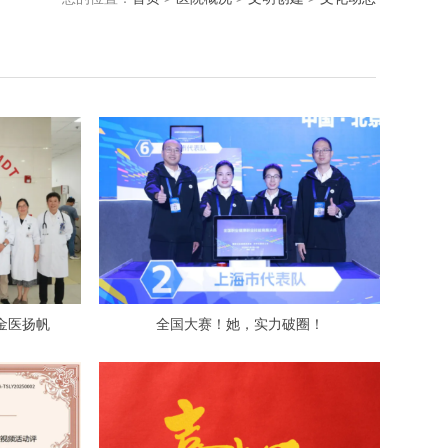
，金医扬帆
全国大赛！她，实力破圈！