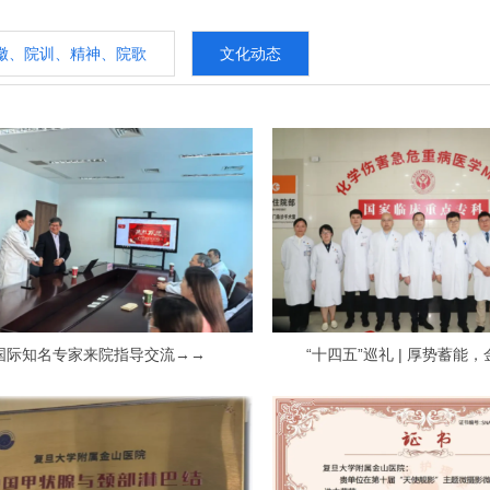
徽、院训、精神、院歌
文化动态
国际知名专家来院指导交流→→
“十四五”巡礼 | 厚势蓄能