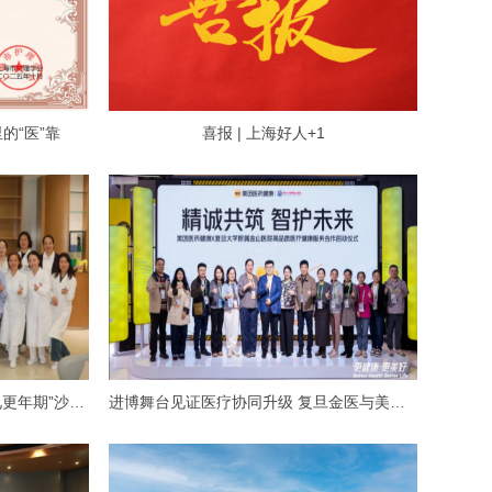
的“医”靠
喜报 | 上海好人+1
科学认知，优雅同行！我院“遇见更年期”沙龙赋能职场“她”力量
进博舞台见证医疗协同升级 复旦金医与美团深化合作探路“互联网+医疗”新范式