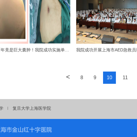
“怀胎”两年竟是巨大囊肿！我院成功实施单孔腹腔镜微创手术精准“拆弹”
<
8
9
10
11
学
复旦大学上海医学院