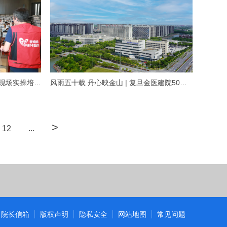
我院成功开展上海市AED急救员现场实操培训，携手共建“生命应急响应网”
风雨五十载 丹心映金山 | 复旦金医建院50周年征文
>
12
...
院长信箱
版权声明
隐私安全
网站地图
常见问题