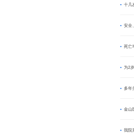
十几
安全
死亡
为2
多年
金山
我院