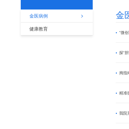
金
金医病例
健康教育
“微
探“
拇指
精准
我院