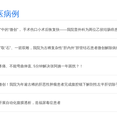
医病例
创”中的“微创”， 手术伤口小术后恢复快——我院普外科为两位乙状结肠癌患者
胆”取“石”、一箭双雕，我院为古稀复杂性“肝内外”胆管结石患者微创解除病
疼痛、不能弯曲伸直, 5分钟解决张阿姨一年困扰？！
微创！我院为年逾古稀的肝恶性肿瘤患者完成腹腔镜下解剖性左半肝切除
开展自动化腹膜透析，造福尿毒症患者