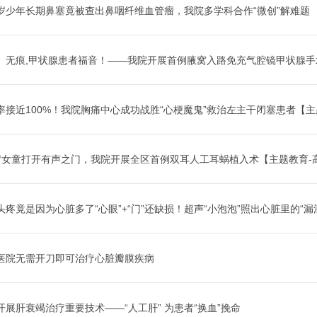
岁少年长期鼻塞竟被查出鼻咽纤维血管瘤，我院多学科合作“微创”解难题
、无痕,甲状腺患者福音！——我院开展首例腋窝入路免充气腔镜甲状腺手术
率接近100%！我院胸痛中心成功战胜“心梗魔鬼”救治左主干闭塞患者【主题教
岁女童打开有声之门，我院开展全区首例双耳人工耳蜗植入术【主题教育-
头疼竟是因为心脏多了“心眼”+“门”还缺损！超声“小泡泡”照出心脏里的“漏洞.
医院无需开刀即可治疗心脏瓣膜疾病
开展肝衰竭治疗重要技术——“人工肝” 为患者“换血”挽命