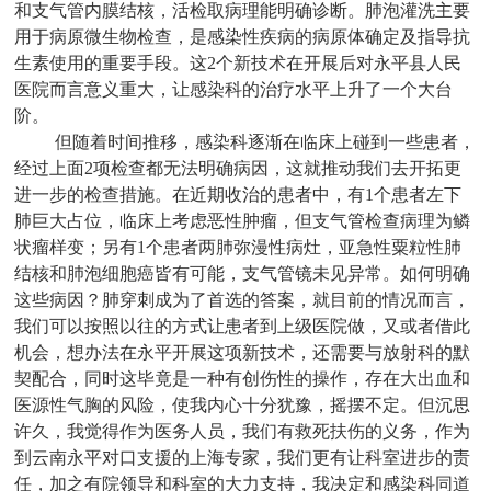
和支气管内膜结核，活检取病理能明确诊断。肺泡灌洗主要
用于病原微生物检查，是感染性疾病的病原体确定及指导抗
生素使用的重要手段。这2个新技术在开展后对永平县人民
医院而言意义重大，让感染科的治疗水平上升了一个大台
阶。
但随着时间推移，感染科逐渐在临床上碰到一些患者，
经过上面2项检查都无法明确病因，这就推动我们去开拓更
进一步的检查措施。在近期收治的患者中，有1个患者左下
肺巨大占位，临床上考虑恶性肿瘤，但支气管检查病理为鳞
状瘤样变；另有1个患者两肺弥漫性病灶，亚急性粟粒性肺
结核和肺泡细胞癌皆有可能，支气管镜未见异常。如何明确
这些病因？肺穿刺成为了首选的答案，就目前的情况而言，
我们可以按照以往的方式让患者到上级医院做，又或者借此
机会，想办法在永平开展这项新技术，还需要与放射科的默
契配合，同时这毕竟是一种有创伤性的操作，存在大出血和
医源性气胸的风险，使我内心十分犹豫，摇摆不定。但沉思
许久，我觉得作为医务人员，我们有救死扶伤的义务，作为
到云南永平对口支援的上海专家，我们更有让科室进步的责
任，加之有院领导和科室的大力支持，我决定和感染科同道