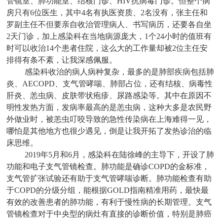
管镜室、肺功能室、结核门诊、HIV抗病毒门诊。但整个病
房只有6位医生，其中4名有执医资质、2名没有，张主任和
罗副主任不但要亲自收治管理病人、书写病历，还要各自坐
2天门诊，加上感染科在当地病源庞大，1个24小时的值班有
时可以收治14个患者住院，这么大的工作量却被2位主任安
排得有条不紊，让我深感佩服。
感染科收治的病人病种复杂，最多的是肺部疾病包括肺
炎、AECOPD、支气管哮喘、肺部占位，还有结核、病毒性
肝炎、恙虫病、皮肤带状疱疹、尿路感染等。其中在原因不
明性发热方面，发病率最高的是恙虫病，这种大多是农民野
外做业时，被恙虫叮咬导致的急性传染病在上海难得一见，
哪怕是其他地方也很少遇见，倒是让我开拓了发热诊治的临
床思维。
2019年5月和6月，感染科在陆徐峰的主导下，开设了肺
功能和电子支气管镜检查。肺功能是确诊COPD的金标准，
支气管扩张试验还有助于支气管哮喘诊断。肺功能检查有助
于COPD的分级分组，能根据GOLD指南精准用药，最快最
有效的改善患者的肺功能，有利于慢性病的长期管理。支气
管镜检查对于中央型的病灶有直接的诊断价值，特别是肺癌