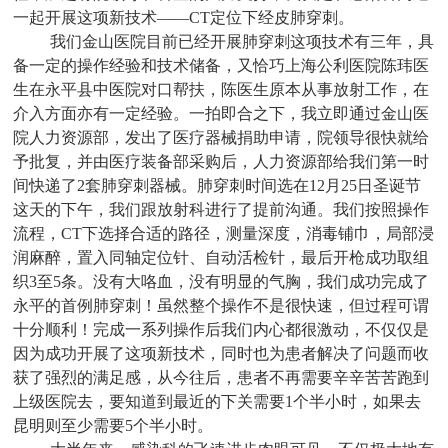
一起开展这项新技术——CT定位下经皮肺穿刺。
我们金山医院目前已经开展肺穿刺这项技术有三年，具
备一定的操作经验和技术储备，又恰巧上海公利医院陈玮医
生在永平县中医院对口帮扶，陈医生原本从事放射工作，在
介入方面亦有一定经验。一拍即合之下，我立即通过金山医
院人力资源部，发出了医疗器械捐助申请，院领导很快就给
予批复，并由医疗装备部采购后，人力资源部给我们第一时
间快递了2套肺穿刺器械。肺穿刺时间选在12月25日圣诞节
这天的下午，我们跟放射科进行了提前沟通。我们按照操作
流程，CT下选择合适的路径，测量深度，消毒铺巾，局部浸
润麻醉，置入同轴定位针、自动活检针，最后开枪成功取组
织3至5条。没有大咯血，没有明显的气胸，我们成功完成了
永平的首例肺穿刺！虽然整个操作不是很快速，但过程可谓
十分顺利！完成一系列操作后我们内心都很激动，不仅仅是
因为成功开展了这项新技术，同时也为患者解决了问题而收
获了强烈的满足感，从今往后，患者不再需要辛辛苦苦跑到
上级医院去，要知道到最近的下关需要1个半小时，如果去
昆明则至少需要5个半小时。