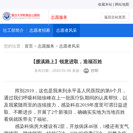
收藏本站
|
网站地图
志愿服务
返回主站首页
社工部简介
志愿者招募
志愿者风采
您的位置：
首页
>
志愿服务
>
志愿者风采
【援滇路上】锐意进取，造福百姓
发布日期：2020-01-06 来源：
打印
挥别2019，这也是我来到永平县人民医院的第6个月，
通过我们呼吸科陆徐峰在上一批医疗队期间的认真帮扶，以
及我紧随而至的连续接力，感染科在2019年度里可谓日益进
取、不断进步，开展了2个新项目，确确实实地为当地百姓
看病就医带去了福祉。
感染科病房大楼设有2层，开放病床46张，1楼还有支气