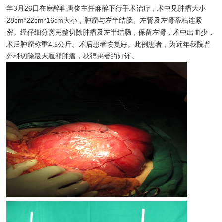
年3月26日
在麻醉科唐俊主任麻醉下行手术治疗，术中见肿瘤大小
28cm
*
22cm
*
16cm
大小，肿瘤与左半结肠、左肾及左肾蒂粘连紧
密。经仔细分离完整切除肿瘤及左半结肠，保留左肾，术中出血少，
术后肿瘤称重
4.5公斤
。术后患者恢复好。此例患者，为近年我院普
外科切除最大腹部肿瘤，获得患者的好评。