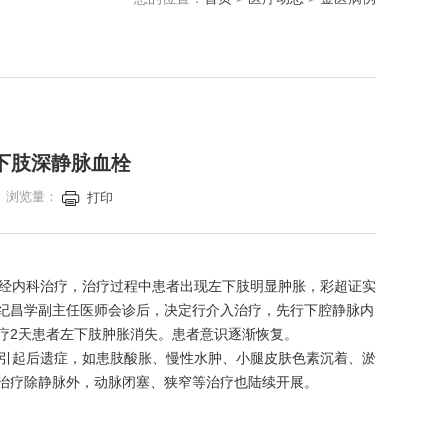
下肢深静脉血栓
院 浏览量：
打印
经内科治疗，治疗过程中患者出现左下肢明显肿胀，彩超证实
纪昌学副主任医师会诊后，决定行介入治疗，先行下腔静脉内
疗2天患者左下肢肿胀消失。患者意识逐渐恢复。
引起后遗症，如患肢酸胀、慢性水肿、小腿皮肤色素沉着、淤
治疗除静脉外，动脉闭塞、狭窄等治疗也陆续开展。