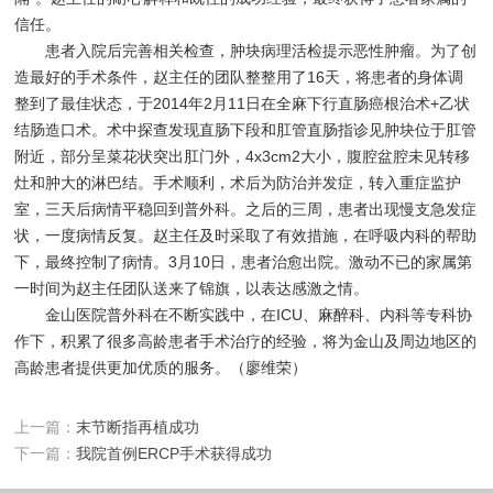
信任。
患者入院后完善相关检查，肿块病理活检提示恶性肿瘤。为了创
造最好的手术条件，赵主任的团队整整用了16天，将患者的身体调
整到了最佳状态，于2014年2月11日在全麻下行直肠癌根治术+乙状
结肠造口术。术中探查发现直肠下段和肛管直肠指诊见肿块位于肛管
附近，部分呈菜花状突出肛门外，4x3cm2大小，腹腔盆腔未见转移
灶和肿大的淋巴结。手术顺利，术后为防治并发症，转入重症监护
室，三天后病情平稳回到普外科。之后的三周，患者出现慢支急发症
状，一度病情反复。赵主任及时采取了有效措施，在呼吸内科的帮助
下，最终控制了病情。3月10日，患者治愈出院。激动不已的家属第
一时间为赵主任团队送来了锦旗，以表达感激之情。
金山医院普外科在不断实践中，在ICU、麻醉科、内科等专科协
作下，积累了很多高龄患者手术治疗的经验，将为金山及周边地区的
高龄患者提供更加优质的服务。（廖维荣）
上一篇：
末节断指再植成功
下一篇：
我院首例ERCP手术获得成功