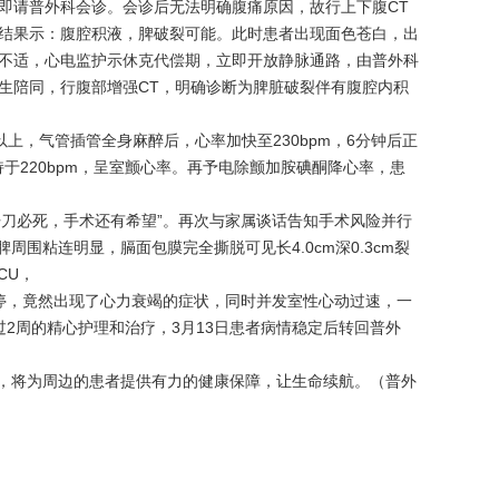
即请普外科会诊。会诊后无法明确腹痛原因，故行上下腹CT
结果示：腹腔积液，脾破裂可能。此时患者出现面色苍白，出
不适，心电监护示休克代偿期，立即开放静脉通路，由普外科
生陪同，行腹部增强CT，明确诊断为脾脏破裂伴有腹腔内积
上，气管插管全身麻醉后，心率加快至230bpm，6分钟后正
于220bpm，呈室颤心率。再予电除颤加胺碘酮降心率，患
刀必死，手术还有希望”。再次与家属谈话告知手术风险并行
围粘连明显，膈面包膜完全撕脱可见长4.0cm深0.3cm裂
CU，
停，竟然出现了心力衰竭的症状，同时并发室性心动过速，一
2周的精心护理和治疗，3月13日患者病情稳定后转回普外
将为周边的患者提供有力的健康保障，让生命续航。（普外