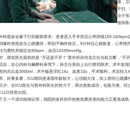
痛，立
平扫。
冷汗等
值班医
急诊全麻下行剖腹探查术。患者进入手术室后心率持续150-160bpm以
消毒时突然发生心跳骤停，即刻予胸外按压，9分钟后心跳恢复，心率维持
为窦性并稳定在80bpm，血压142/89mmHg。
摆在医生面前的是 “开还是不开？”普外科孙培龙主任当机立断，“不开
话后，在心内科与麻醉科保驾下，孙主任亲自上台行脾切除术。术中发现脾周
腔内共出血3000ml，术中输悬浮红14u、血浆10u，手术顺利，术后转入I
好事多磨，ICU期间患者因年龄较大，心功能欠佳，加上曾经心跳骤
旦夕。在ICU医生与普外科医生的努力下，再次抢救成功，化险为夷。经过
月12日痊愈出院。
一个成功病例证明，我院的多科协作抢救危重患者的能力正逐渐成熟，