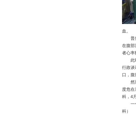
血。
普外科
在腹部
者心率转
此时，
行政谈
口，腹
然而，
度危在
科，4
一个又
科）