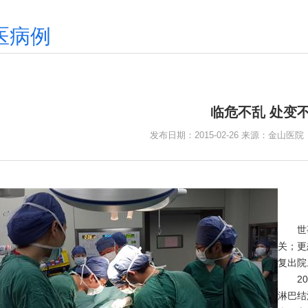
医病例
临危不乱 处变
发布日期：2015-02-26 来源：金山医
临
—
世事如
关；更
复出院
201
淋巴结