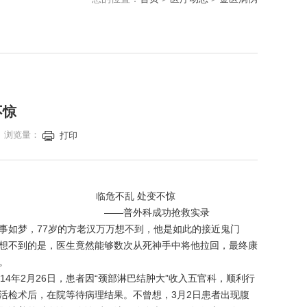
不惊
院 浏览量：
打印
危不乱 处变不惊
—普外科成功抢救实录
梦，77岁的方老汉万万想不到，他是如此的接近鬼门
想不到的是，医生竟然能够数次从死神手中将他拉回，最终康
。
4年2月26日，患者因“颈部淋巴结肿大”收入五官科，顺利行
活检术后，在院等待病理结果。不曾想，3月2日患者出现腹