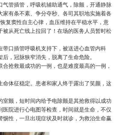
口气管插管，呼吸机辅助通气，除颤，开通静脉
大家有条不紊、争分夺秒、各司其职地实施着各
终于恢复窦性自主心律，血压维持在平稳水平，意
于被从死亡线上拉回了！在场的医务人员暂时松
带口插管呼吸机支持下，被送进心血管内科
架后，冠脉狭窄消失，脱离了生命危险。
合抢救最成功的一例，也是难度最高的一例，
命体征稳定。患者和家人终于露出了笑颜，这
室颤，短时间内给予电除颤是其抢救得以成功
到医院进行心电图等检查，时间就是生命，不仅
警惕性，一旦出现症状及时就诊，为救治生命赢