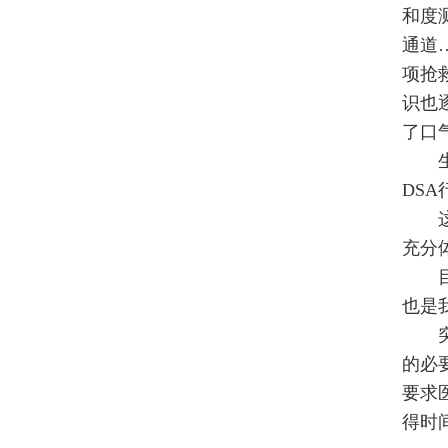
和度
通道
项抢
识也
了口
生命
DS
这是
充分
目前
也是
突发
的必
要求
得时