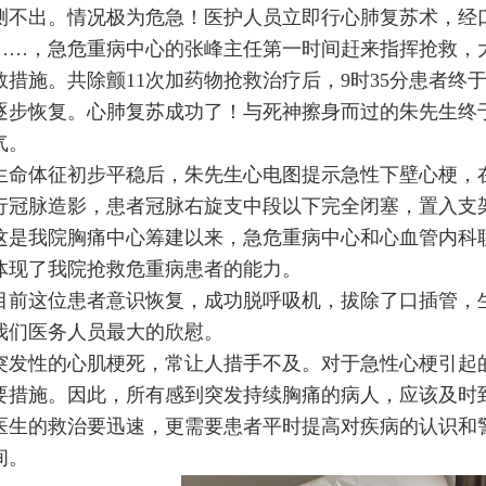
测不出。情况极为危急！医护人员立即行心肺复苏术，经
……，急危重病中心的张峰主任第一时间赶来指挥抢救，
救措施。共除颤11次加药物抢救治疗后，9时35分患者
逐步恢复。心肺复苏成功了！与死神擦身而过的朱先生终
气。
体征初步平稳后，朱先生心电图提示急性下壁心梗，在
A行冠脉造影，患者冠脉右旋支中段以下完全闭塞，置入支
我院胸痛中心筹建以来，急危重病中心和心血管内科联
体现了我院抢救危重病患者的能力。
这位患者意识恢复，成功脱呼吸机，拔除了口插管，生
我们医务人员最大的欣慰。
性的心肌梗死，常让人措手不及。对于急性心梗引起的
要措施。因此，所有感到突发持续胸痛的病人，应该及时
医生的救治要迅速，更需要患者平时提高对疾病的认识和
间。