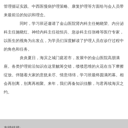
管理循证实践、中西医慢病护理策略、康复护理等方面给与会人员带
来最前沿的知识和理念。
同时，学习班还邀请了金山医院肾内科主任鲍晓荣、内分泌
科主任施晓红、神经内科主任祖恒兵、急诊科主任张峰等医疗专家，
以医生的视角为出发点，为学员们深度解读了护理人员在诊疗过程中
的角色和任务。
炎炎夏日，海滨之城门庭若市，发展中的金山医院高朋满
座。各类护理前沿知识在这里觥筹交错，缕缕思维的火花在当下摩擦
绽放。伴随着大家的意犹未尽、情意绵绵，学习班最终圆满闭幕。相
会再别离，别离再相聚。来年，我们再备知识佳酿，与君再续海滨之
约。
友情链接: