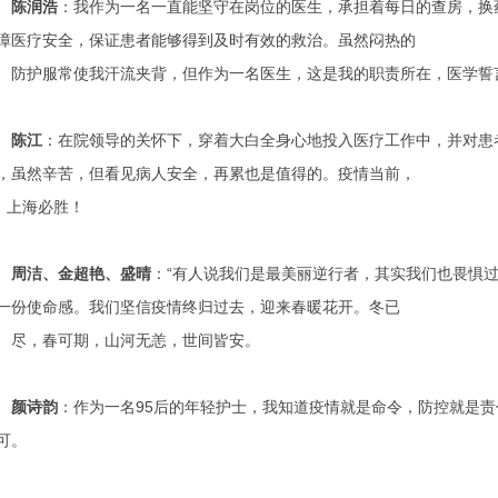
陈润浩
：我作为一名一直能坚守在岗位的医生，承担着每日的查房，换
障医疗安全，保证患者能够得到及时有效的救治。虽然闷热的
护服常使我汗流夹背，但作为一名医生，这是我的职责所在，医学誓
陈江
：在院领导的关怀下，穿着大白全身心地投入医疗工作中，并对患
，虽然辛苦，但看见病人安全，再累也是值得的。疫情当前，
上海必胜！
周洁、金超艳、盛晴
：“有人说我们是最美丽逆行者，其实我们也畏惧
一份使命感。我们坚信疫情终归过去，迎来春暖花开。冬已
，春可期，山河无恙，世间皆安。
颜诗韵
：作为一名95后的年轻护士，我知道疫情就是命令，防控就是
可。