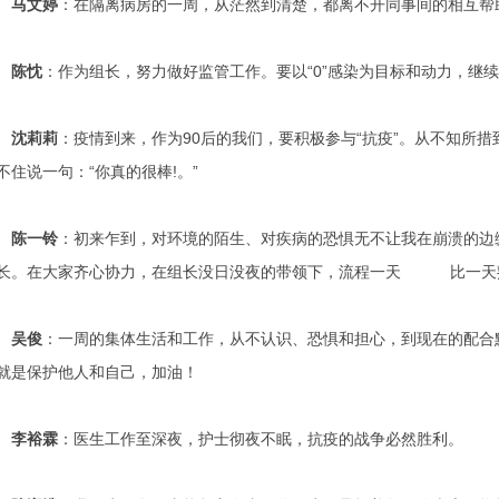
马文婷
：在隔离病房的一周，从茫然到清楚，都离不开同事间的相互帮助
陈忱
：作为组长，努力做好监管工作。要以“0”感染为目标和动力，继
沈莉莉
：疫情到来，作为90后的我们，要积极参与“抗疫”。从不知所
不住说一句：“你真的很棒!。”
陈一铃
：初来乍到，对环境的陌生、对疾病的恐惧无不让我在崩溃的边
长。在大家齐心协力，在组长没日没夜的带领下，流程一天 比一天熟
吴俊
：一周的集体生活和工作，从不认识、恐惧和担心，到现在的配合
就是保护他人和自己，加油！
李裕霖
：医生工作至深夜，护士彻夜不眠，抗疫的战争必然胜利。