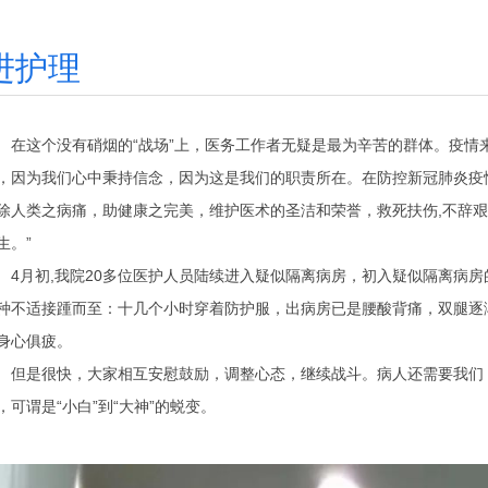
进护理
这个没有硝烟的“战场”上，医务工作者无疑是最为辛苦的群体。疫情来
，因为我们心中秉持信念，因为这是我们的职责所在。在防控新冠肺炎疫情
除人类之病痛，助健康之完美，维护医术的圣洁和荣誉，救死扶伤,不辞
生。”
月初,我院20多位医护人员陆续进入疑似隔离病房，初入疑似隔离病房的
种不适接踵而至：十几个小时穿着防护服，出病房已是腰酸背痛，双腿逐
身心俱疲。
是很快，大家相互安慰鼓励，调整心态，继续战斗。病人还需要我们，
，可谓是“小白”到“大神”的蜕变。