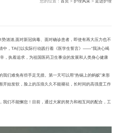
您的位置：
首页
>
护理风采
>
走进护理
势汹汹,面对新冠病毒、面对确诊患者，即使有再大压力也不
中，TA们以实际行动践行着《医学生誓言》——“我决心竭
艰辛，执着追求，为祖国医药卫生事业的发展和人类身心健康
我们难免有些手足无措。第一天可以用“热锅上的蚂蚁”来形
渐开始发软，脸上的压痕久久不能褪祛，长时间的高强度工作
我们不能懈怠！目前，通过大家的努力和相互间的配合，工