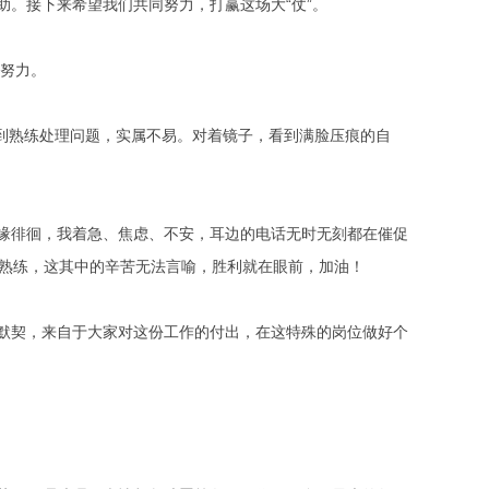
。接下来希望我们共同努力，打赢这场大“仗”。
续努力。
措到熟练处理问题，实属不易。对着镜子，看到满脸压痕的自
缘徘徊，我着急、焦虑、不安，耳边的电话无时无刻都在催促
练，这其中的辛苦无法言喻，胜利就在眼前，加油！
默契，来自于大家对这份工作的付出，在这特殊的岗位做好个