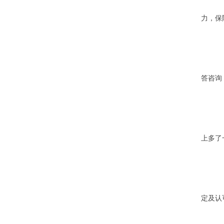
力，保
防
答咨询
上多了
尽
定及认