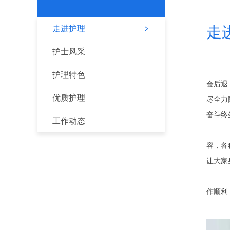
走
走进护理
护士风采
在
护理特色
会后退
优质护理
尽全力
奋斗终
工作动态
4
容，各
让大家
但
作顺利