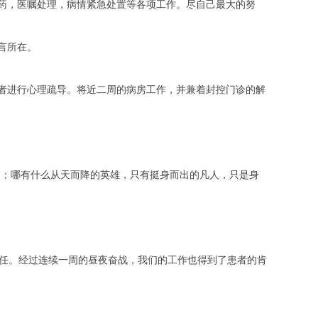
药，医嘱处理，病情紧急处置等各项工作。尽自己最大的努
言所在。
者进行心理疏导。将近二周的病房工作，并兼着封控门诊的解
过；哪有什么从天而降的英雄，只有挺身而出的凡人，只是身
责任。经过连续一周的昼夜奋战，我们的工作也得到了患者的肯