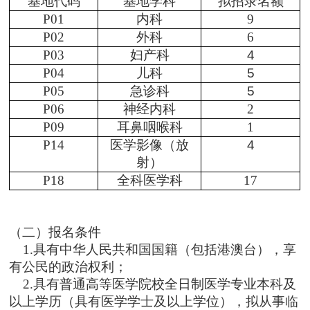
基地代码
基地学科
拟招录名额
P01
内科
9
P02
外科
6
P03
妇产科
4
P04
儿科
5
P05
急诊科
5
P06
神经内科
2
P09
耳鼻咽喉科
1
P14
医学影像（放
4
射）
P18
全科医学科
17
（二）
报名条件
1.具有中华人民共和国国籍（包括港澳台），享
有公民的政治权利；
2.具有普通高等医学院校全日制医学专业本科及
以上学历（具有医学学士及以上学位），拟从事临