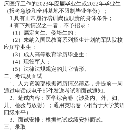
床医疗工作的202
3
年应届毕业生或
202
2
年毕业生
（报考急诊和全科基地不限制毕业年份）；
3.具有正常履行培训岗位职责的身体条件；
4.有下列情况之一者，不予招录：
（
1）属定向生、委培生的；
（
2）未纳入国民教育系列招生计划的军队院校
应届毕业生；
（
3）成人高等教育学历毕业生；
（
4）现役军人；
（
5）法律法规规定的其它情形。
二、
考试及面试
1、人力资源部根据简历情况筛选，并提前一周
通过电话或电子邮件发送考试和面试通知。
2、笔试内容：医学综合卷（涉及内、外、妇、
儿、检验与放射）；通用英语卷（相当于大学英语
四级水平）。
3、面试安排：根据笔试成绩安排面试。
三、
录取