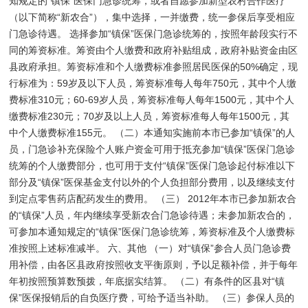
知规定的“镇保”医保门急诊统筹，或者自愿参加新型农村合作医疗
（以下简称“新农合”），集中选择，一并缴费，统一参保后享受相应
门急诊待遇。 选择参加“镇保”医保门急诊统筹的，按照年龄段实行不
同的筹资标准。筹资由个人缴费和政府补贴组成，政府补贴资金由区
县政府承担。筹资标准和个人缴费标准参照居民医保的50%确定，现
行标准为：59岁及以下人员，筹资标准每人每年750元，其中个人缴
费标准310元；60-69岁人员，筹资标准每人每年1500元，其中个人
缴费标准230元；70岁及以上人员，筹资标准每人每年1500元，其
中个人缴费标准155元。 （二）本通知实施前本市已参加“镇保”的人
员，门急诊补充保险个人账户资金可用于抵充参加“镇保”医保门急诊
统筹的个人缴费部分，也可用于支付“镇保”医保门急诊起付标准以下
部分及“镇保”医保基金支付以外的个人负担部分费用，以及继续支付
到定点零售药店配药发生的费用。 （三） 2012年本市已参加新农合
的“镇保”人员，年内继续享受新农合门急诊待遇；未参加新农合的，
可参加本通知规定的“镇保”医保门急诊统筹，筹资标准及个人缴费标
准按照上述标准减半。 六、其他 （一）对“镇保”参合人员门急诊费
用补偿，由各区县政府按照收支平衡原则，予以足额补偿，并于每年
年初按照预算数预拨，年底据实结算。 （二）有条件的区县对“镇
保”医保报销后的自负医疗费，可给予适当补助。 （三）参保人员的