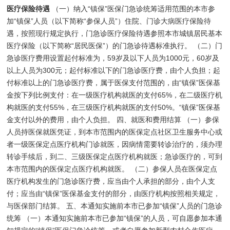
医疗保险待遇
（一）纳入“镇保”医保门急诊统筹适用范围的本市参
加“镇保”人员（以下简称“参保人员”）住院、门诊大病医疗保险待
遇，按照现行规定执行，门急诊医疗保险待遇参照本市城镇居民基本
医疗保险（以下简称“居民医保”）的门急诊待遇标准执行。 （二）门
急诊医疗费用设置起付标准为，59岁及以下人员为1000元，60岁及
以上人员为300元；起付标准以下的门急诊医疗费，由个人负担；起
付标准以上的门急诊医疗费，属于医保支付范围的，由“镇保”医保基
金按下列比例支付：在一级医疗机构就医的支付65%，在二级医疗机
构就医的支付55%，在三级医疗机构就医的支付50%。“镇保”医保基
金支付以外的费用，由个人负担。 四、就医和费用结算 （一）参保
人员持医保就医凭证，到本市范围内的医保定点社区卫生服务中心或
者一级医保定点医疗机构门诊就医，因病情需要转诊治疗的，须办理
转诊手续后，到二、三级医保定点医疗机构就医；急诊医疗的，可到
本市范围内的医保定点医疗机构就医。 （二）参保人员在医保定点
医疗机构发生的门急诊医疗费，应当由个人承担的部分，由个人支
付；应当由“镇保”医保基金支付的部分，由医疗机构按照相关规定，
与医保部门结算。 五、本通知实施前本市已参加“镇保”人员的门急诊
统筹 （一）本通知实施前本市已参加“镇保”的人员，可自愿参加本通