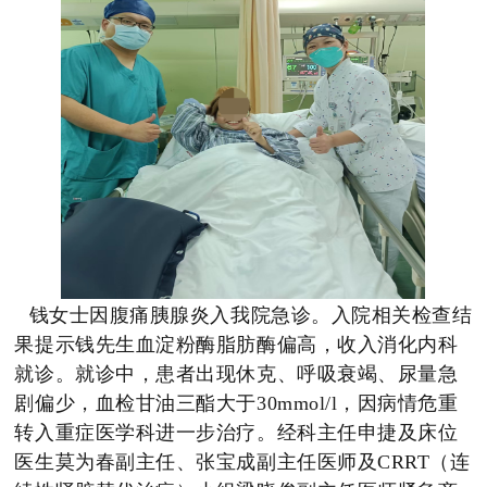
钱女士因腹痛胰腺炎入我院急诊。入院相关检查结
果提示钱先生血淀粉酶脂肪酶偏高，收入消化内科
就诊。就诊中，患者出现休克、呼吸衰竭、尿量急
剧偏少，血检甘油三酯大于30mmol/l，因病情危重
转入重症医学科进一步治疗。经科主任申捷及床位
医生莫为春副主任、张宝成副主任医师及CRRT（连