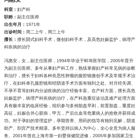
科室：
妇产科
职称：
副主任医师
出生年月：
1971年
出诊时间：
周二上午，周三上午
擅长：
擅长阴式妇科手术，微创妇科手术，及高危妊娠监护，病理产
科疾病的治疗
冯惠安，女，副主任医师，1994年毕业于蚌埠医学院，2005年晋升
为副主任医师。多年从事妇产科工作，熟练掌握妇产科常见病的诊断
和治疗，擅长于妇科各种良恶性肿瘤的腹腔镜微创手术及常规手术治
疗，在妇科单孔腹腔镜和经阴道手术方面有独到之处。对月经失调、
不孕不育等妇科内分泌疾病的治疗经验丰富。在产科方面，擅长高危
妊娠监护，病理产科疾病的治疗，在产科急重症诊治及难产处理方面
具有极丰富的临床经验，组织参与多例胎盘早剥，前置胎盘，重度妊
高征，妊娠合并心脏病，甲亢，产后出血等危重病人的抢救并获得成
功。对于孕妇的管理监护，孕期营养、用药的指导有独到见解，阴道
助产、剖宫产技术精湛。多年坚持以病人为中心，全心全意为病人服
务。2001年曾在上海市第一妇婴保健院进修，2005年参加国家卫生